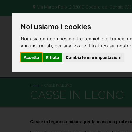
Via Marco Polo, 2 36010 Cogollo del Cengio (VI) -
Noi usiamo i cookies
Noi usiamo i cookies e altre tecniche di tracciame
annunci mirati, per analizzare il traffico sul nostro
Accetto
Rifiuto
Cambia le mie impostazioni
Home
CASSE IN LEGNO
CASSE IN LEGNO
Casse in legno su misura per la massima protezi