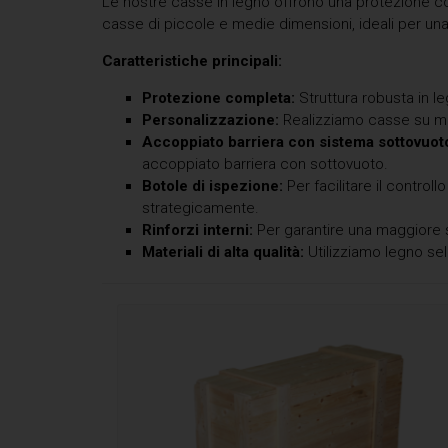
Le nostre casse in legno offrono una protezione com
casse di piccole e medie dimensioni, ideali per una 
Caratteristiche principali:
Protezione completa:
Struttura robusta in le
Personalizzazione:
Realizziamo casse su mis
Accoppiato barriera con sistema sottovuot
accoppiato barriera con sottovuoto.
Botole di ispezione:
Per facilitare il contro
strategicamente.
Rinforzi interni:
Per garantire una maggiore s
Materiali di alta qualità:
Utilizziamo legno sel