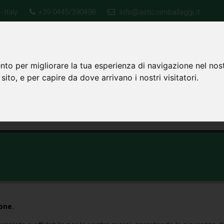
 Italy
+39 0445/390498
info@asticoimballaggi.it
nto per migliorare la tua esperienza di navigazione nel nost
HOME
PRODOTTI
CERTIFICAZIONI
SERVIZI
AZI
 sito, e per capire da dove arrivano i nostri visitatori.
CONTATTI
one.