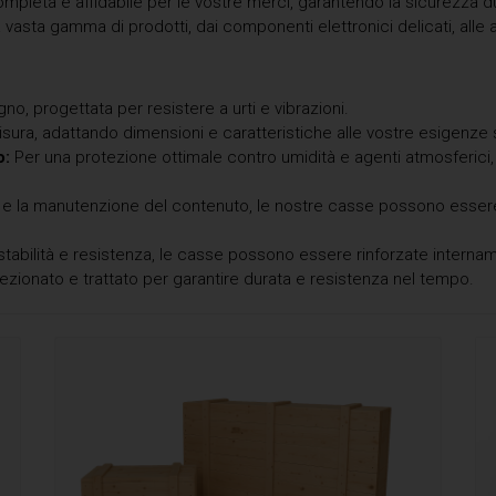
pleta e affidabile per le vostre merci, garantendo la sicurezza du
vasta gamma di prodotti, dai componenti elettronici delicati, alle at
gno, progettata per resistere a urti e vibrazioni.
ura, adattando dimensioni e caratteristiche alle vostre esigenze 
o:
Per una protezione ottimale contro umidità e agenti atmosferici, o
llo e la manutenzione del contenuto, le nostre casse possono esser
tabilità e resistenza, le casse possono essere rinforzate internam
ezionato e trattato per garantire durata e resistenza nel tempo.